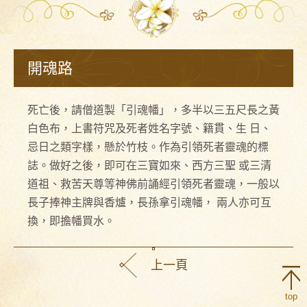
開魂路
死亡後，請僧道製「引魂幡」，多半以三五尺長之黃
白色布，上書符咒及死者姓名字號、籍貫、生 日、
忌日之類字樣，懸於竹枝。作為引領死者靈魂的標
誌。做好之後，即可在三寶如來、西方三聖 或三清
道祖、救苦天尊等神佛前誦經引領死者靈魂，一般以
長子捧神主牌與香爐，長孫拿引魂幡， 兩人亦可互
換，即擔幡買水。
上一頁
top