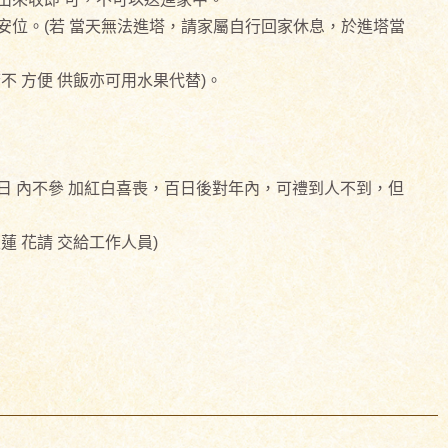
位。(若 當天無法進塔，請家屬自行回家休息，於進塔當
 方便 供飯亦可用水果代替)。
 內不參 加紅白喜喪，百日後對年內，可禮到人不到，但
 花請 交給工作人員)