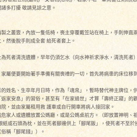
諸多打擾 敬請見諒之意。
編製之叢壼，內放一隻低椅，喪主穿覆戴笠站在椅上，手則伸直兩
，然後脫手則成全套 給死者套上。
士為死者清洗遺體，早年仍須乞水（向水神祈求淨水，清洗死者
，家屬便要開始著手準備有關喪禮的一切，首先將病患的床位移到
者的姓名、生卒年月日時，作為「魂帛」，暫時替代神主牌位，供
「返家安息」的習俗，甚至有「在家過世」才算「壽終正寢」的觀
院，並由家屬租用救 護車或自行開車將病人接回家。
危家人或遺體放置公媽廳，或是公媽桌前方。（即放置神明、祖
銀紙或石頭為枕，並在死者腳邊供上「腳尾飯」，使死者不至於挨
（俗稱「腳尾錢」）。