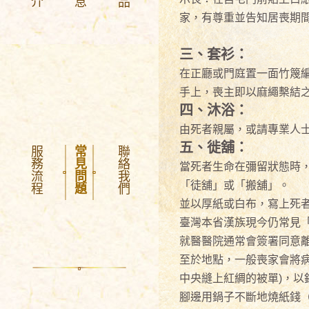
家，有尊重並告知居喪期間
三、套衫：
在正廳或門庭置一面竹篾
手上，喪主即以麻繩檕結之
四、沐浴：
由死者親屬，或請專業人
五、徙舖：
服務流程
常見問題
聯絡我們
當死者生命在彌留狀態時
「徒舖」或「搬舖」。
並以厚紙或白布，寫上死
臺灣本省漢族現今仍常見
就醫醫院通常會簽署同意離
至於地點，一般喪家會將病
中央縫上紅綢的被單)，以
腳邊用鍋子不斷地燒紙錢