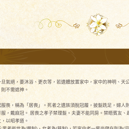
旦氣絕，要沐浴、更衣等，若遺體放置家中，家中的神明、天公
，則不需遮神。
起服喪，稱為「居喪」。死者之遺族須脫冠履，披髮跣足，婦人則
服，戴麻冠。 居喪之孝子禁理髮。夫妻不能同房。禁晤賓友、
之，以昭孝道。
男者逝世為(嚴制)、女者為(慈制)，若家中老一輩尚健在則為(忌