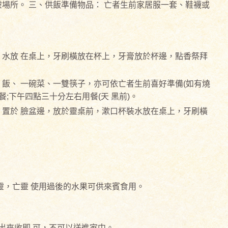
場所。 三、供飯準備物品： 亡者生前家居服一套、鞋襪或
 水放 在桌上，牙刷橫放在杯上，牙膏放於杯邊，點香祭拜
 飯、 一碗菜、一雙筷子，亦可依亡者生前喜好準備(如有燒
;下午四點三十分左右用餐(天 黑前)。
 置於 臉盆邊，放於靈桌前，漱口杯裝水放在桌上，牙刷橫
靈，亡靈 使用過後的水果可供來賓食用。
出來收即 可，不可以送進家中。