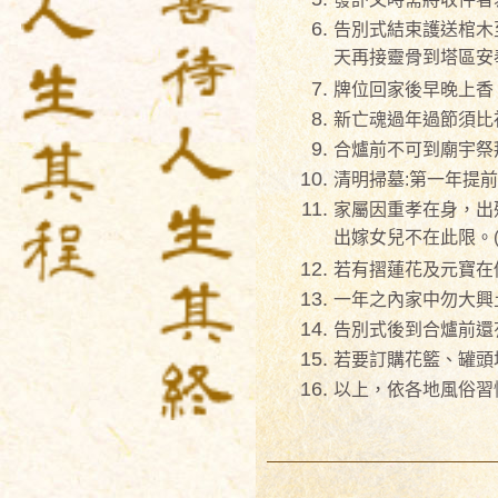
告別式結束護送棺木
天再接靈骨到塔區安
牌位回家後早晚上香
新亡魂過年過節須比
合爐前不可到廟宇祭
清明掃墓:第一年提
家屬因重孝在身，出
出嫁女兒不在此限。(
若有摺蓮花及元寶在
一年之內家中勿大興
告別式後到合爐前還
若要訂購花籃、罐頭
以上，依各地風俗習