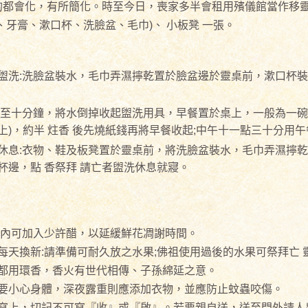
都會化，有所簡化。時至今日，喪家多半會租用殯儀館當作移靈
、牙膏、漱口杯、洗臉盆、毛巾)、 小板凳 一張。
盥洗:洗臉盆裝水，毛巾弄濕擰乾置於臉盆邊於靈桌前，漱口杯裝
五至十分鐘，將水倒掉收起盥洗用具，早餐置於桌上，一般為一碗
)，約半 炷香 後先燒紙錢再將早餐收起;中午十一點三十分用午餐
休息:衣物、鞋及板凳置於靈桌前，將洗臉盆裝水，毛巾弄濕擰乾
杯邊，點 香祭拜 請亡者盥洗休息就寢。
內可加入少許醋，以延緩鮮花凋謝時間。
每天換新:請準備可耐久放之水果;佛祖使用過後的水果可祭拜亡 
都用環香，香火有世代相傳、子孫綿延之意。
要小心身體，深夜露重則應添加衣物，並應防止蚊蟲咬傷。
寫上，切記不可寫『收』或『啟』。若要親自送，送至門外請人