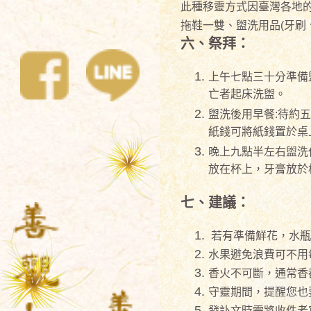
此種移靈方式因臺灣各地的
拖鞋一雙、盥洗用品(牙刷
六、祭拜：
上午七點三十分準備
亡者起床洗盥。
盥洗後用早餐:待約
紙錢可將紙錢置於桌上
晚上九點半左右盥洗
放在杯上，牙膏放於
七、建議：
若有準備鮮花，水瓶
水果避免浪費可不用
香火不可斷，通常香
守靈期間，提醒您也
發訃文時需將收件者