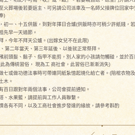
至火葬場後若要返主、可另請公司派車及一名師父接牌位回家中安
奉)
，初一、十五供飯，到對年擇日合爐(供飯時亦可稍少許紙錢，若不
祖先早一天過節。
拜，今年不拜天公爐。(出嫁女兒不在此限)
前、第二年當天、第三年延後、以後就正常祭拜。
殯前頭髮、鬍子、指甲不能剪，別人家的小孩請勿觸碰，並於百日
此為傳統習俗， 現為工 商社會，此習俗已漸漸消失)
做七或做功德法事時可帶連同紙紮憶起燒化給亡者。(陪棺衣物及蓮
土木。
有百日跟對年兩個法事，公司會提前通知。
塔、水果籃，請提前與工作人員聯繫。
慣各有不同，以及工商社會進步發達的緣故，請參考斟酌