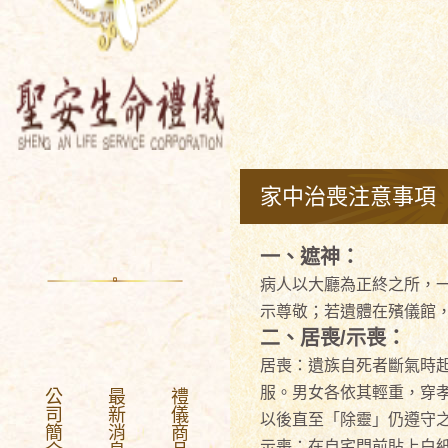
家中治喪注意事項
一、遮神：
病人以大廳為正終之所，一
示尊敬；若遺體在殯儀館
二、居喪/示喪：
居喪：遺族自死者斷氣時
服。男女各依其輕重，穿孝
公司簡介
最新消息
禮儀商品
以後直至「除靈」仍遵守
示喪：在自宅門前貼上白紙: