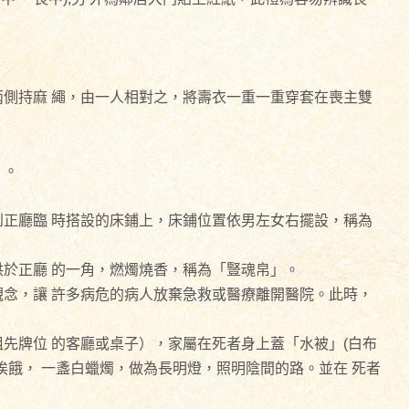
側持麻 繩，由一人相對之，將壽衣一重一重穿套在喪主雙
）。
正廳臨 時搭設的床鋪上，床鋪位置依男左女右擺設，稱為
於正廳 的一角，燃燭燒香，稱為「豎魂帛」。
念，讓 許多病危的病人放棄急救或醫療離開醫院。此時，
先牌位 的客廳或桌子），家屬在死者身上蓋「水被」(白布
餓， 一盞白蠟燭，做為長明燈，照明陰間的路。並在 死者