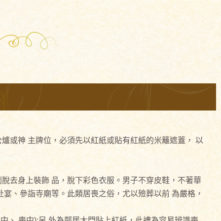
爐或神 主牌位，必須先以紅紙或貼有紅紙的米籬遮蓋， 以
脫去身上裝飾 品，脫下彩色衣服。男子不穿皮鞋，不著華
赴宴、參詣寺廟等。此類居喪之俗，尤以殮葬以前 為嚴格，
中、 喪中);另 外為鄰居大門貼上紅紙，此禮為容易辨識喪