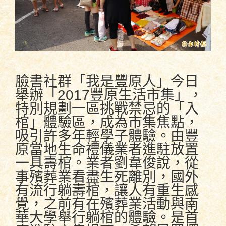
臉書社群「我是豐原人」今日
舉辦「2017豐原生活市集」，
特別規劃一區挑戰禁忌的「入
棺」體驗區，成為市集焦點，
吸引許多年輕學子體驗。由豐
原當地生命禮儀業者進駐放置
一具壽棺。業者劉韋俊說，從
事殯葬業看盡生死離別，國外
有流行躺壽棺，讓人有重生感
覺，之前有在殯葬業活動與南
華大學舉行躺棺的體驗。是首