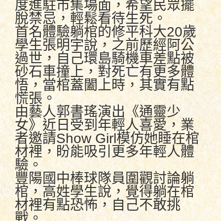
度進駐市集場面，希望民眾擺
脫禁忌，輕鬆看待生死。
首名體驗躺棺的修平科大20歲
學生張明宇說，之前歷經阿公
過世，自己環島騎機車差點被
砂石車撞上，對死亡有更多體
悟，當棺蓋闔上時，其實有點
慌張。
由藝人郭書瑤演出《通靈少
女》近日受到年輕人喜愛，業
者邀請Show Girl模仿她睡在棺
材裡，盼能吸引更多年輕人體
驗。
豐陽國中棒球隊員圍觀討論躺
棺，高姓學生說，覺得躺在棺
材裡有點恐怖，自己不敢挑
戰。