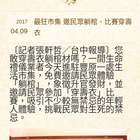
最狂市集 邀民眾躺棺、比賽穿壽
2017
04.09
衣
〔記者張軒哲／台中報導〕您
敢穿壽衣躺棺材嗎？一間生命
禮儀業者今天進駐豐原一處生
活市集，免費邀請民眾體驗
「躺棺」，象徵升官發財，並
邀請民眾參加「穿壽衣」比
賽，吸引不少較無禁忌的年輕
人體驗，挑戰民眾對生死的禁
忌。